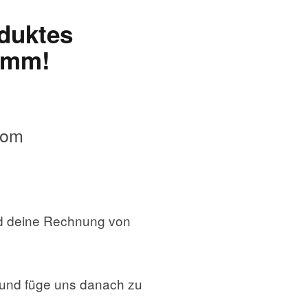
oduktes
ramm!
com
nd deine Rechnung von
h und füge uns danach zu